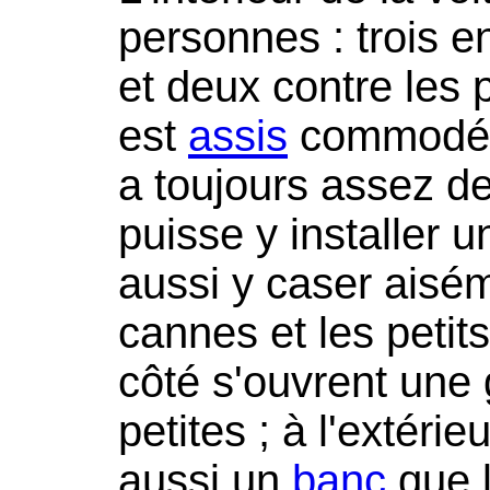
personnes : trois en
et deux contre les 
est
assis
commodémen
a toujours assez d
puisse y installer u
aussi y caser aisé
cannes et les peti
côté s'ouvrent une 
petites ; à l'extérie
aussi un
banc
que l