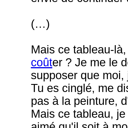
(…)
Mais ce tableau-là,
coût
er ? Je me le 
supposer que moi, j
Tu es cinglé, me dis
pas à la peinture, d
Mais ce tableau, je
aimé qu'il soit à mo